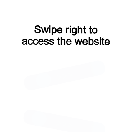
МЛ 114
Лестница МЛ 115
 ₽
656 000 ₽