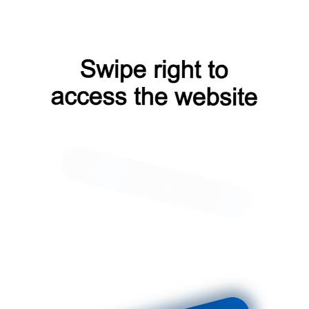
 МЛ 129
Лестница МЛ 214
 ₽
410 400 ₽